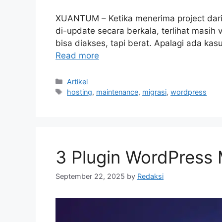
XUANTUM – Ketika menerima project dari 
di-update secara berkala, terlihat masi
bisa diakses, tapi berat. Apalagi ada ka
Read more
Categories
Artikel
Tags
hosting
,
maintenance
,
migrasi
,
wordpress
3 Plugin WordPress 
September 22, 2025
by
Redaksi